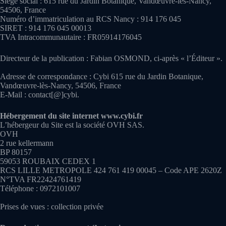
Siège social : 615 rue du Jardin Botanique, Vandœuvre-lès-Nancy,
54506, France
Numéro d’immatriculation au RCS Nancy : 914 176 045
SIRET : 914 176 045 00013
TVA Intracommunautaire : FR05914176045
Directeur de la publication : Fabian OSMOND, ci-après « l’Éditeur ».
Adresse de correspondance : Cybi 615 rue du Jardin Botanique,
Vandœuvre-lès-Nancy, 54506, France
E-Mail : contact[@]cybi.
Hébergement du site internet www.cybi.fr
L’hébergeur du Site est la société OVH SAS.
OVH
2 rue kellermann
BP 80157
59053 ROUBAIX CEDEX 1
RCS LILLE METROPOLE 424 761 419 00045 – Code APE 2620Z
N°TVA FR22424761419
Téléphone : 0972101007
Prises de vues : collection privée