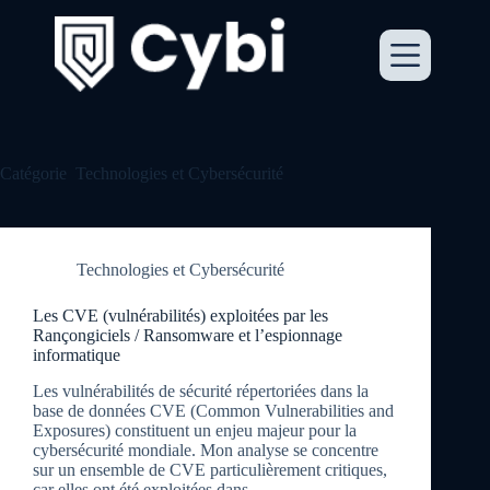
Passer
au
contenu
Catégorie
Technologies et Cybersécurité
Technologies et Cybersécurité
Les CVE (vulnérabilités) exploitées par les
Rançongiciels / Ransomware et l’espionnage
informatique
Les vulnérabilités de sécurité répertoriées dans la
base de données CVE (Common Vulnerabilities and
Exposures) constituent un enjeu majeur pour la
cybersécurité mondiale. Mon analyse se concentre
sur un ensemble de CVE particulièrement critiques,
car elles ont été exploitées dans…